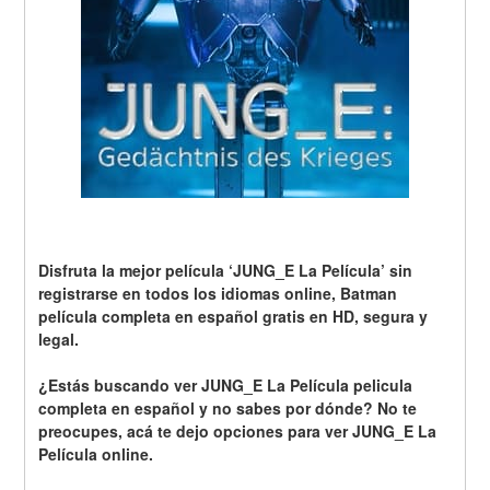
Disfruta la mejor película ‘JUNG_E La Película’ sin 
registrarse en todos los idiomas online, Batman 
película completa en español gratis en HD, segura y 
legal.
¿Estás buscando ver JUNG_E La Película pelicula 
completa en español y no sabes por dónde? No te 
preocupes, acá te dejo opciones para ver JUNG_E La 
Película online.