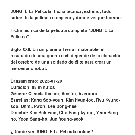
JUNG_E La Película: Ficha técnica, estreno, todo 
sobre de la película completa y dónde ver por Internet
Ficha técnica de la película completa “JUNG_E La 
Película”
Siglo XXII. En un planeta Tierra inhabitable, el 
resultado de una guerra civil depende de la clonación 
del cerebro de una soldado de élite para crear un 
mercenario robot.
Lanzamiento: 2023-01-20
Duración: 98 minutos
Género: Ciencia ficción, Acción, Aventura
Estrellas: Kang Soo-youn, Kim Hyun-joo, Ryu Kyung-
soo, Uhm Ji-won, Lee Dong-hee
Director: Kim Suk-won, Cho Sang-kyung, Yeon Sang-
ho, Yeon Sang-ho, Jun Young-seok
¿Dónde ver JUNG_E La Película online?